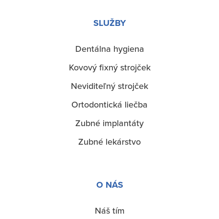
SLUŽBY
Dentálna hygiena
Služby
Kovový fixný strojček
Neviditeľný strojček
Ortodontická liečba
Zubné implantáty
Zubné lekárstvo
O NÁS
Náš tím