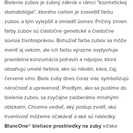
Bielenie zubov je zubný zákrok v rámci "kozmetickej
stomatológie", ktorého cieľom je zosvetliť farbu
zubov, a tým vylepšiť a omladiť úsmev. Príčiny zmien
farby zubov sú čiastočne genetické a čiastočne
súvisia životosprávou. Bohužiaľ farba zubov sa môže
meniť aj vekom, ale ich farbu výrazne ovplyvňuje
pravidelná konzumácia potravín a nápojov, ktoré
obsahujú umelé farbivá, ako sú nikotín, káva, čaj,
červené víno. Biele zuby dnes čoraz viac symbolizujú
náročnosť a upravenosť. Predtým, ako sa pustíme do
bielenia zubov, sa zvyčajne zaoberáme mnohými
otázkami. Chceme vedieť, aký postup zvoliť, akú
trvanlivosť môžeme očakávať a aké sú následky.
BlancOne® bieliace prostriedky na zuby
vďaka