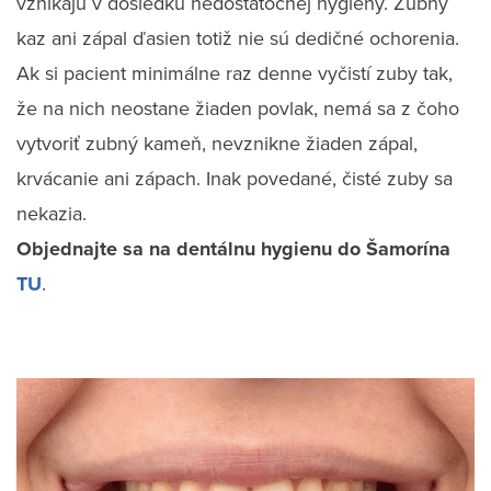
vznikajú v dôsledku nedostatočnej hygieny. Zubný
kaz ani zápal ďasien totiž nie sú dedičné ochorenia.
Ak si pacient minimálne raz denne vyčistí zuby tak,
že na nich neostane žiaden povlak, nemá sa z čoho
vytvoriť zubný kameň, nevznikne žiaden zápal,
krvácanie ani zápach. Inak povedané, čisté zuby sa
nekazia.
Objednajte sa na dentálnu hygienu do Šamorína
TU
.