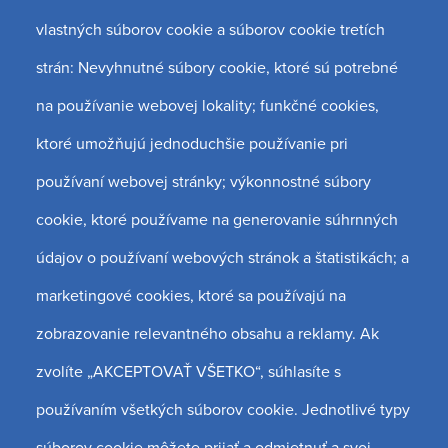
AXIS-DENT S.R.O
vlastných súborov cookie a súborov cookie tretích
AXIS-DENT Dunajská Streda
strán: Nevyhnutné súbory cookie, ktoré sú potrebné
Veľkoblahovská cesta 1063/5
na používanie webovej lokality; funkčné cookies,
92901 Dunajská Streda
ktoré umožňujú jednoduchšie používanie pri
+421 948 303 124
používaní webovej stránky; výkonnostné súbory
info@axis-dent.eu
cookie, ktoré používame na generovanie súhrnných
údajov o používaní webových stránok a štatistikách; a
AXIS-DENT Galanta
marketingové cookies, ktoré sa používajú na
Kpt. Nálepku 11
zobrazovanie relevantného obsahu a reklamy. Ak
924 01 Galanta
zvolíte „AKCEPTOVAŤ VŠETKO“, súhlasíte s
+421 948 938 759
používaním všetkých súborov cookie. Jednotlivé typy
galanta@axis-dent.eu
súborov cookie môžete prijať a odmietnuť a svoj