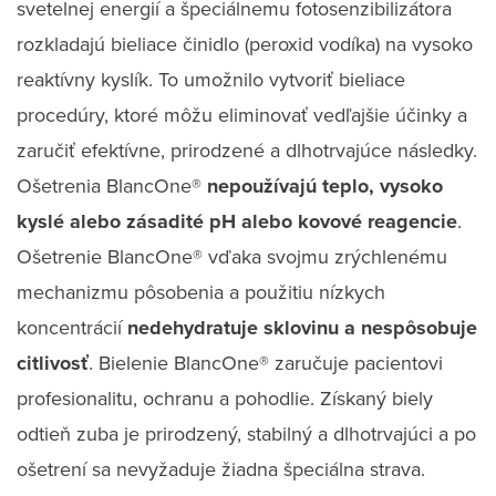
svetelnej energií a špeciálnemu fotosenzibilizátora
rozkladajú bieliace činidlo (peroxid vodíka) na vysoko
reaktívny kyslík. To umožnilo vytvoriť bieliace
procedúry, ktoré môžu eliminovať vedľajšie účinky a
zaručiť efektívne, prirodzené a dlhotrvajúce následky.
Ošetrenia BlancOne®
nepoužívajú teplo, vysoko
kyslé alebo zásadité pH alebo kovové reagencie
.
Ošetrenie BlancOne® vďaka svojmu zrýchlenému
mechanizmu pôsobenia a použitiu nízkych
koncentrácií
nedehydratuje sklovinu a nespôsobuje
citlivosť
. Bielenie BlancOne® zaručuje pacientovi
profesionalitu, ochranu a pohodlie. Získaný biely
odtieň zuba je prirodzený, stabilný a dlhotrvajúci a po
ošetrení sa nevyžaduje žiadna špeciálna strava.