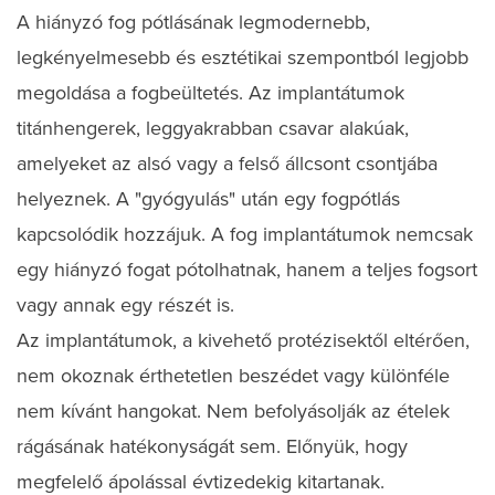
A hiányzó fog pótlásának legmodernebb,
legkényelmesebb és esztétikai szempontból legjobb
megoldása a fogbeültetés. Az implantátumok
titánhengerek, leggyakrabban csavar alakúak,
amelyeket az alsó vagy a felső állcsont csontjába
helyeznek. A "gyógyulás" után egy fogpótlás
kapcsolódik hozzájuk. A fog implantátumok nemcsak
egy hiányzó fogat pótolhatnak, hanem a teljes fogsort
vagy annak egy részét is.
Az implantátumok, a kivehető protézisektől eltérően,
nem okoznak érthetetlen beszédet vagy különféle
nem kívánt hangokat. Nem befolyásolják az ételek
rágásának hatékonyságát sem. Előnyük, hogy
megfelelő ápolással évtizedekig kitartanak.