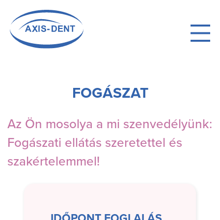
Ugrás
a
fő
navigációhoz
FOGÁSZAT
Az Ön mosolya a mi szenvedélyünk:
Fogászati ​​ellátás szeretettel és
szakértelemmel!
IDŐPONT FOGLALÁS