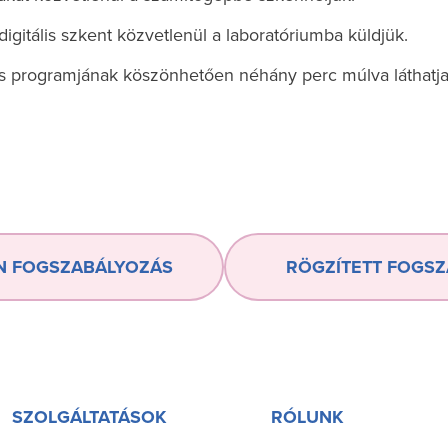
igitális szkent közvetlenül a laboratóriumba küldjük.
s programjának köszönhetően néhány perc múlva láthatja
N FOGSZABÁLYOZÁS
RÖGZÍTETT FOGS
SZOLGÁLTATÁSOK
RÓLUNK