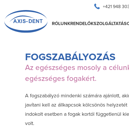
Ugrás
+421 948 303
a
Fő
RÓLUNK
RENDELŐK
SZOLGÁLTATÁS
fő
navigáció
navigációhoz
FOGSZABÁLYOZÁS
Az egészséges mosoly a célunk
egészséges fogakért.
A fogszabályzó mindenki számára ajánlott, akine
javítani kell az állkapcsok kölcsönös helyzet
indokolt esetben a fogak kortól függetlenül 
volt.