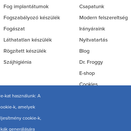
Fog implantátumok
Csapatunk
Služby
O
Fogszabályozó készülék
Modern felszereltség
nás
Fogászat
Irányáraink
Láthatatlan készülék
Nyitvatartás
Rögzített készülék
Blog
Szájhigiénia
Dr. Froggy
E-shop
Cookies
Személyes adatok vé
ie-kat használunk: A
Általános szerződési f
cookie-k, amelyek
ljesítmény cookie-k,
ikák generálására