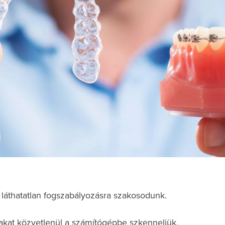
is láthatatlan fogszabályozásra szakosodunk.
gakat közvetlenül a számítógépbe szkenneljük.