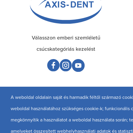
Válasszon emberi szemléletű
csúcskategóriás kezelést
A weboldal oldalain saját és harmadik féltől származó cook
weboldal használatához szükséges cookie-k; funkcionális 
megkönnyítik a használatot a weboldal használata során; te
amelyeket összesített webhelyhasználati adatok és statiszt