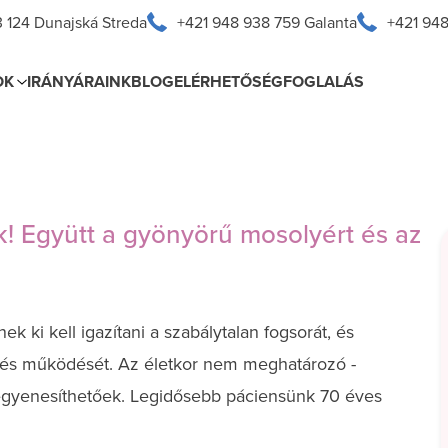
 124 Dunajská Streda
+421 948 938 759 Galanta
+421 948
OK
IRÁNYÁRAINK
BLOG
ELÉRHETŐSÉG
FOGLALÁS
! Együtt a gyönyörű mosolyért és az
k ki kell igazítani a szabálytalan fogsorát, és
ét és működését. Az életkor nem meghatározó -
kiegyenesíthetőek. Legidősebb páciensünk 70 éves