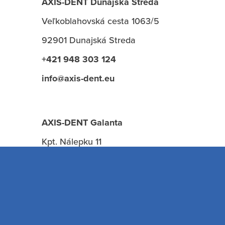
AXIS-DENT Dunajská Streda
Veľkoblahovská cesta 1063/5
92901 Dunajská Streda
+421 948 303 124
info@axis-dent.eu
AXIS-DENT Galanta
Kpt. Nálepku 11
924 01 Galanta
delme
+421 948 938 759
eltételek
galanta@axis-dent.eu