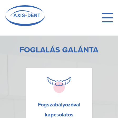
Ugrás
a
fő
navigációhoz
FOGLALÁS GALÁNTA
Fogszabályozóval
kapcsolatos