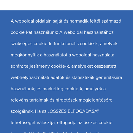
AXIS-DENT S.R.O
A weboldal oldalain saját és harmadik féltől származó
AXIS-DENT Dunajská Streda
cookie-kat használunk: A weboldal használatához
Veľkoblahovská cesta 1063/5
szükséges cookie-k; funkcionális cookie-k, amelyek
92901 Dunajská Streda
megkönnyítik a használatot a weboldal használata
+421 948 303 124
során; teljesítmény cookie-k, amelyeket összesített
info@axis-dent.eu
webhelyhasználati adatok és statisztikák generálására
használunk; és marketing cookie-k, amelyek a
AXIS-DENT Galanta
releváns tartalmak és hirdetések megjelenítésére
Kpt. Nálepku 11
szolgálnak. Ha az „ÖSSZES ELFOGADÁSA”
924 01 Galanta
lehetőséget választja, elfogadja az összes cookie
+421 948 938 759